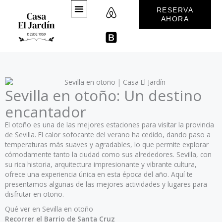
A
B
Ir
RESERVA
al
i
o
AHORA
contenido
r
o
b
t
QUÉ VER EN SEVILLA
n
s
b
t
r
a
Sevilla en otoño: Un destino
p
encantador
El otoño es una de las mejores estaciones para visitar la provincia
de Sevilla. El calor sofocante del verano ha cedido, dando paso a
temperaturas más suaves y agradables, lo que permite explorar
cómodamente tanto la ciudad como sus alrededores. Sevilla, con
su rica historia, arquitectura impresionante y vibrante cultura,
ofrece una experiencia única en esta época del año. Aquí te
presentamos algunas de las mejores actividades y lugares para
disfrutar en otoño.
Qué ver en Sevilla en otoño
Recorrer el Barrio de Santa Cruz