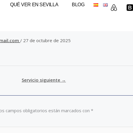
A
QUÉ VER EN SEVILLA
BLOG
i
r
b
t
n
s
b
t
mail.com
/
27 de octubre de 2025
r
Servicio siguiente
→
os campos obligatorios están marcados con
*