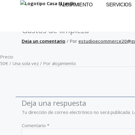
Ir
ALOJAMIENTO
SERVICIOS
al
contenido
Gastos de limpieza
Deja un comentario
/ Por
estudioecommerce20@g
Precio
50
€
/ Una sola vez / Por alojamiento
Deja una respuesta
Tu dirección de correo electrónico no será publicada.
L
Comentario
*