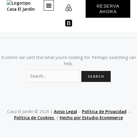
A
B
Skip
Search
RESERVA
to
for:
i
o
AHORA
content
r
o
Services
b
t
WHAT TO SEE IN SEVILLE
n
s
b
t
r
a
It seems we can’t find what you’re looking for. Perhaps searching can
p
help.
Casa El Jardín © 2026 |
Aviso Legal
–
Política de Privacidad
–
Política de Cookies
|
Hecho por Estudio-Ecommerce